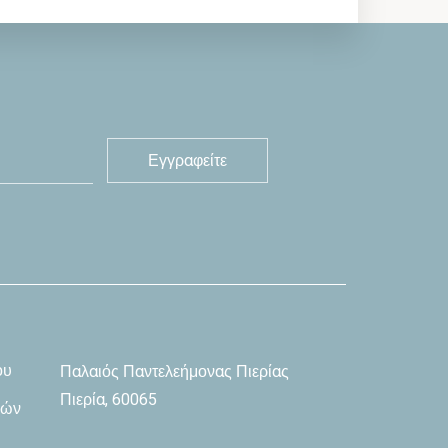
ου
Παλαιός Παντελεήμονας Πιερίας
Πιερία, 60065
φών