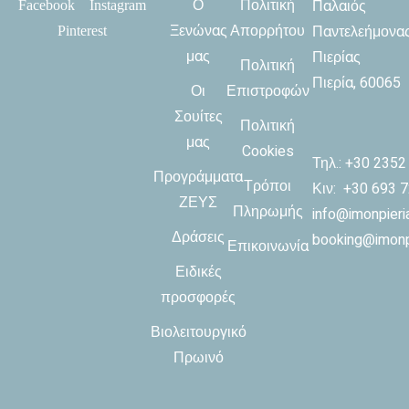
Ο
Πολιτική
Παλαιός
Facebook
Instagram
Ξενώνας
Απορρήτου
Παντελεήμονα
Pinterest
μας
Πιερίας
Πολιτική
Πιερία, 60065
Οι
Επιστροφών
Σουίτες
Πολιτική
μας
Cookies
Τηλ.: +30
2352
Προγράμματα
Τρόποι
Κιν: +30 693 
ΖΕΥΣ
Πληρωμής
info@imonpieria
Δράσεις
booking@imonpi
Επικοινωνία
Ειδικές
προσφορές
Βιολειτουργικό
Πρωινό