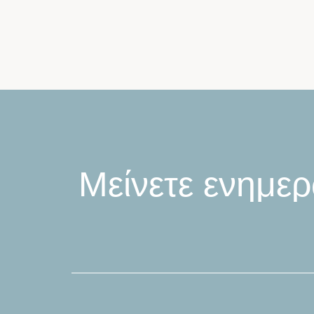
Επικοινωνία
Μείνετε
ενημερ